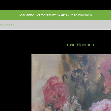
Marjanne Termorshuizen- Arts
rose bloemen
count aan
.
rose bloemen