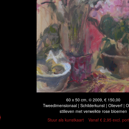
60 x 50 cm, © 2009, € 150,00
Tweedimensionaal | Schilderkunst | Olieverf | 
stilleven met verwelkte rose bloemen
Stuur als kunstkaart
Vanaf € 2,95 excl. por