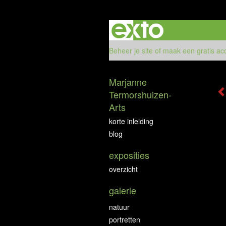
Beheer je site
of
maak een gratis ac
Marjanne
Termorshuizen-
Arts
korte inleiding
blog
exposities
overzicht
galerie
natuur
portretten