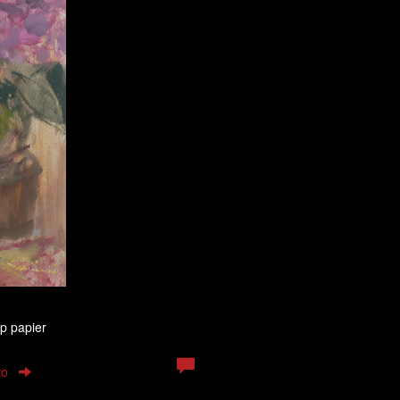
Op papier
to